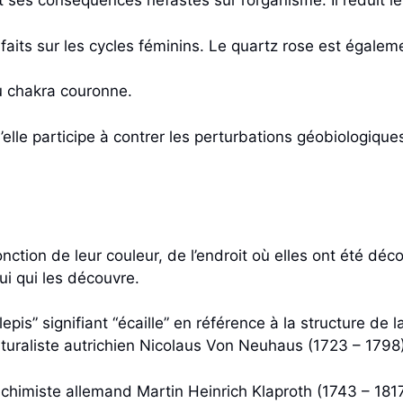
t ses conséquences néfastes sur l’organisme. Il réduit le
faits sur les cycles féminins. Le quartz rose est égale
u chakra couronne.
elle participe à contrer les perturbations géobiologique
nction de leur couleur, de l’endroit où elles ont été dé
i qui les découvre.
epis” signifiant “écaille” en référence à la structure de l
aturaliste autrichien Nicolaus Von Neuhaus (1723 – 1798)
e chimiste allemand Martin Heinrich Klaproth (1743 – 1817)