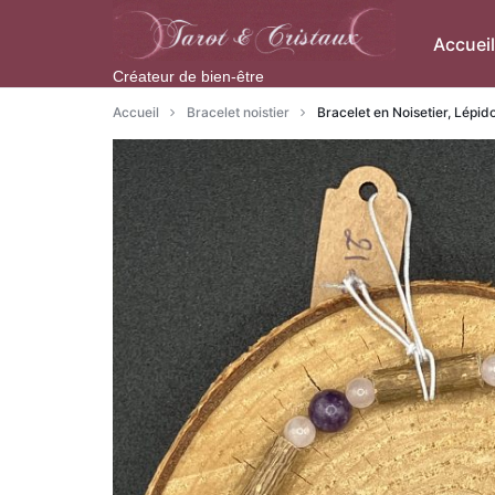
Aller
à/au
Accueil
contenu
Créateur de bien-être
Accueil
Bracelet noistier
Bracelet en Noisetier, Lépi