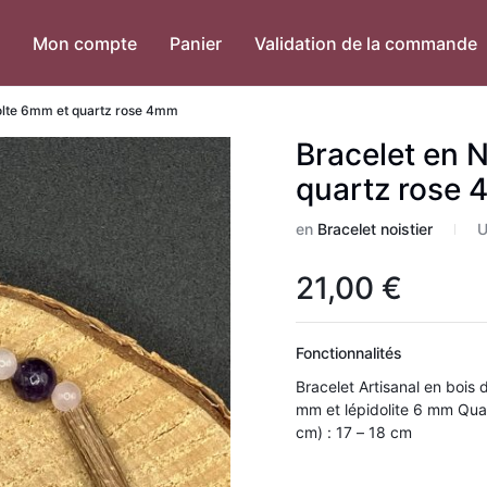
Mon compte
Panier
Validation de la commande
dolte 6mm et quartz rose 4mm
Bracelet en N
quartz rose
en
Bracelet noistier
U
21,00
€
Fonctionnalités
Bracelet Artisanal en bois de noisetier 
mm et lépidolite 6 mm Qualité : A+ Montage sur un fil élas
cm) : 17 – 18 cm