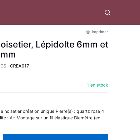
Imprimer
oisetier, Lépidolte 6mm et
 4mm
GS :
CREA017
1 en stock
création unique Pierre(s) : quartz rose 4
tique Diamètre (en