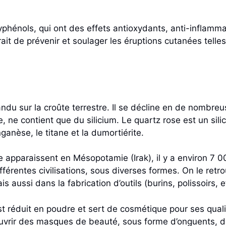
lyphénols, qui ont des effets antioxydants, anti-inflammat
ait de prévenir et soulager les éruptions cutanées telle
andu sur la croûte terrestre. Il se décline en de nombreu
, ne contient que du silicium. Le quartz rose est un sili
anèse, le titane et la dumortiérite.
 apparaissent en Mésopotamie (Irak), il y a environ 7 00
fférentes civilisations, sous diverses formes. On le ret
is aussi dans la fabrication d’outils (burins, polissoirs,
t réduit en poudre et sert de cosmétique pour ses qualit
uvrir des masques de beauté, sous forme d’onguents, d