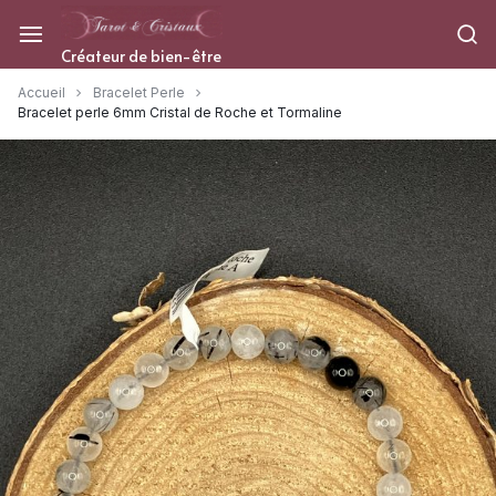
Aller
à/au
Créateur de bien-être
contenu
Accueil
Bracelet Perle
Bracelet perle 6mm Cristal de Roche et Tormaline