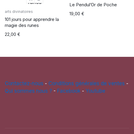
Le Pendul’Or de Poche
arts divinatoires
19,00
€
101 jours pour apprendre la
magie des runes
22,00
€
Contactez-nous
-
Conditions générales de ventes
-
Qui sommes nous ?
-
Facebook
-
Youtube