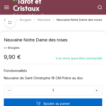
Aller
à/au
contenu
Créateur de bien-être
Accueil
Bougies
Neuvaine
Neuvaine Notre Dame des roses
Neuvaine Notre Dame des roses
en
Bougies
9,90
€
5 en stock (peut être commandé)
Fonctionnalités
Neuvaine de Saint Christophe 18 CM Prière au dos
Neuvaine
Notre
Dame
Ajouter au panier