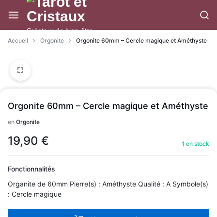
Aller
à/au
contenu
Créateur de bien-être
Accueil
Orgonite
Orgonite 60mm – Cercle magique et Améthyste
Orgonite 60mm – Cercle magique et Améthyste
en
Orgonite
19,90
€
1 en stock
Fonctionnalités
Organite de 60mm Pierre(s) : Améthyste Qualité : A Symbole(s)
: Cercle magique