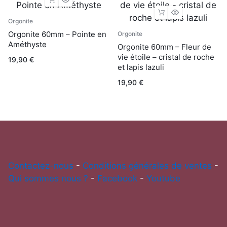
Orgonite
Orgonite 60mm – Pointe en
Orgonite
Améthyste
Orgonite 60mm – Fleur de
vie étoile – cristal de roche
19,90
€
et lapis lazuli
19,90
€
Contactez-nous
-
Conditions générales de ventes
-
Qui sommes nous ?
-
Facebook
-
Youtube