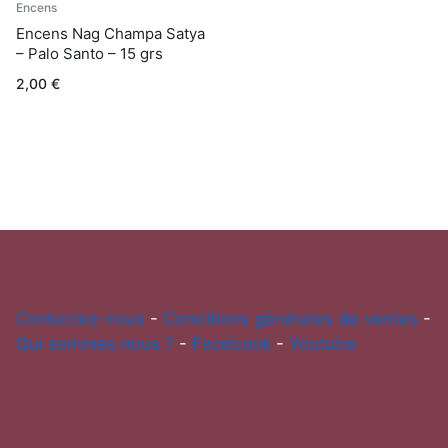
Encens
Encens Nag Champa Satya
– Palo Santo – 15 grs
2,00
€
Contactez-nous
-
Conditions générales de ventes
-
Qui sommes nous ?
-
Facebook
-
Youtube