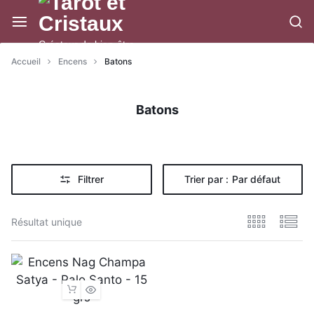
Aller
à/au
contenu
Créateur de bien-être
Accueil
Encens
Batons
Batons
Filtrer
Trier par :
Par défaut
Résultat unique