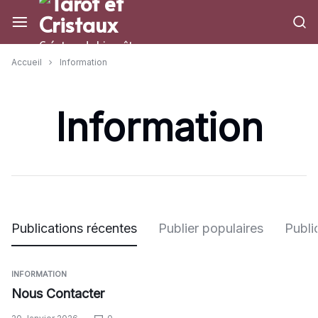
Aller
à/au
contenu
Créateur de bien-être
Accueil
Information
Information
Publications récentes
Publier populaires
Publi
INFORMATION
Nous Contacter