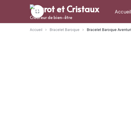
Aller
à/au
Accueil
Créateur de bien-être
contenu
Accueil
Bracelet Baroque
Bracelet Baroque Aventur