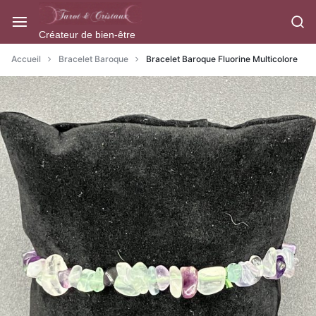
Aller
à/au
Créateur de bien-être
contenu
Accueil
Bracelet Baroque
Bracelet Baroque Fluorine Multicolore