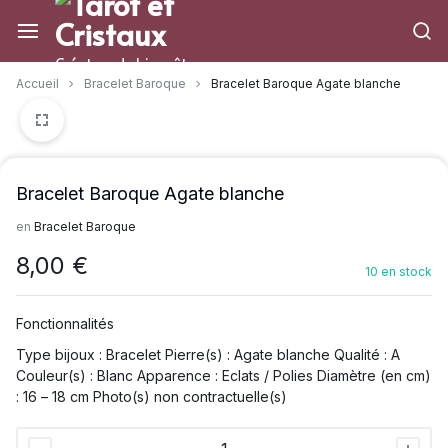
Aller
à/au
contenu
Créateur de bien-être
Accueil
Bracelet Baroque
Bracelet Baroque Agate blanche
Bracelet Baroque Agate blanche
en
Bracelet Baroque
8,00
€
10 en stock
Fonctionnalités
Type bijoux : Bracelet Pierre(s) : Agate blanche Qualité : A
Couleur(s) : Blanc Apparence : Eclats / Polies Diamètre (en cm)
: 16 – 18 cm Photo(s) non contractuelle(s)
Bracelet