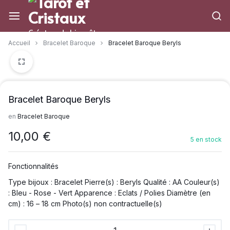
Aller
à/au
contenu
Créateur de bien-être
Accueil
Bracelet Baroque
Bracelet Baroque Beryls
Bracelet Baroque Beryls
en
Bracelet Baroque
10,00
€
5 en stock
Fonctionnalités
Type bijoux : Bracelet Pierre(s) : Beryls Qualité : AA Couleur(s)
: Bleu - Rose - Vert Apparence : Eclats / Polies Diamètre (en
cm) : 16 – 18 cm Photo(s) non contractuelle(s)
Bracelet