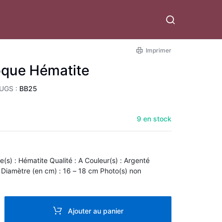
Imprimer
oque Hématite
UGS :
BB25
9 en stock
re(s) : Hématite Qualité : A Couleur(s) : Argenté
ètre (en cm) : 16 – 18 cm Photo(s) non
Ajouter au panier