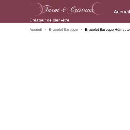
Aller
à/au
Accueil
contenu
Créateur de bien-être
Accueil
Bracelet Baroque
Bracelet Baroque Hématite