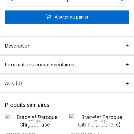
Baroque
Jade
Ajouter au panier
de
Chine
quantité
Description
Informations complémentaires
Avis (0)
Produits similaires