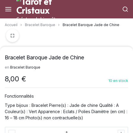
Aller
à/au
contenu
Créateur de bien-être
Accueil
Bracelet Baroque
Bracelet Baroque Jade de Chine
Bracelet Baroque Jade de Chine
en
Bracelet Baroque
8,00
€
10 en stock
Fonctionnalités
Type bijoux : Bracelet Pierre(s) : Jade de chine Qualité : A
Couleur(s) : Vert Apparence : Eclats / Polies Diamètre (en cm) :
16 – 18 cm Photo(s) non contractuelle(s)
Bracelet