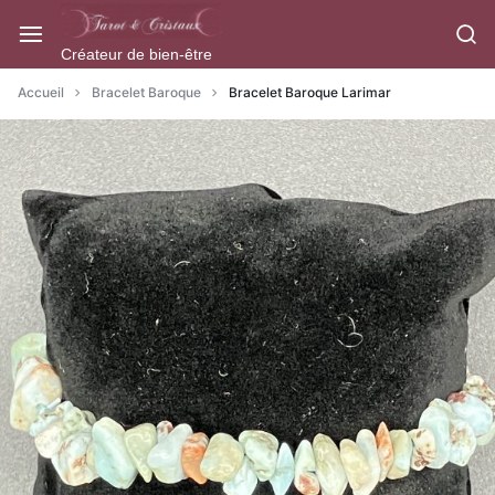
Aller
à/au
Créateur de bien-être
contenu
Accueil
Bracelet Baroque
Bracelet Baroque Larimar