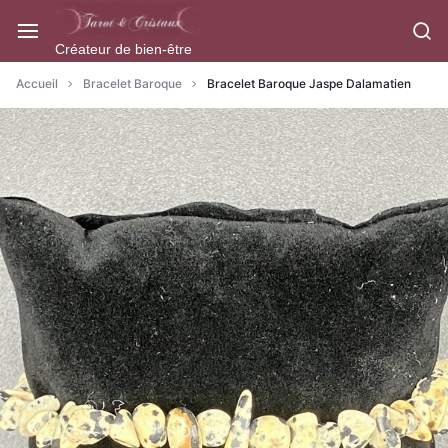
Aller
à/au
Créateur de bien-être
contenu
Accueil
Bracelet Baroque
Bracelet Baroque Jaspe Dalamatien