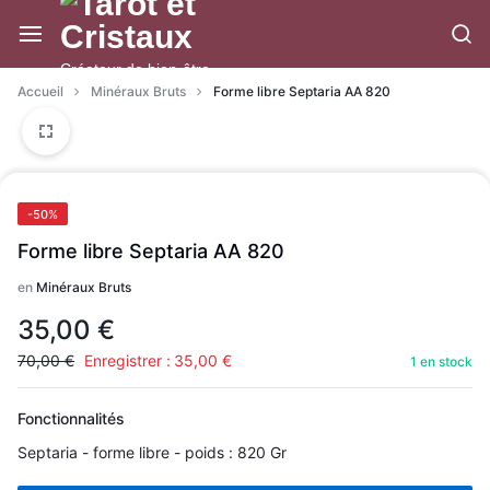
Aller
à/au
contenu
Créateur de bien-être
Accueil
Minéraux Bruts
Forme libre Septaria AA 820
-50%
Forme libre Septaria AA 820
en
Minéraux Bruts
35,00
€
70,00
€
Enregistrer :
35,00
€
1 en stock
Fonctionnalités
Septaria - forme libre - poids : 820 Gr