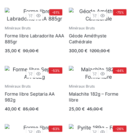
-61%
-75%
Minéraux Bruts
Minéraux Bruts
Forme libre Labradorite AAA
Géode Améthyste
885gr
Cathédrale
35,00
€
90,00
€
300,00
€
1200,00
€
-53%
-44%
Minéraux Bruts
Minéraux Bruts
Forme libre Septaria AA
Malachite 182g – Forme
982g
libre
40,00
€
85,00
€
25,00
€
45,00
€
-63%
-26%