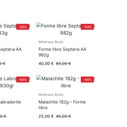
-52%
-53%
Minéraux Bruts
Septaria AA
Forme libre Septaria AA
982g
00
€
40,00
€
85,00
€
-63%
-44%
Minéraux Bruts
Labradorite
Malachite 182g – Forme
libre
00
€
25,00
€
45,00
€