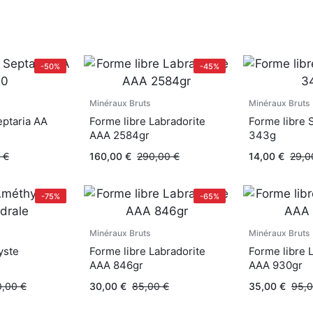
-50%
-45%
Minéraux Bruts
Minéraux Bruts
eptaria AA
Forme libre Labradorite
Forme libre 
AAA 2584gr
343g
0
€
160,00
€
290,00
€
14,00
€
29,
-75%
-65%
Minéraux Bruts
Minéraux Bruts
yste
Forme libre Labradorite
Forme libre 
AAA 846gr
AAA 930gr
0,00
€
30,00
€
85,00
€
35,00
€
95,