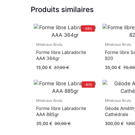
Produits similaires
-59%
Minéraux Bruts
Minéraux Bruts
Forme libre Labradorite
Forme libre S
AAA 364gr
820
15,00
€
37,00
€
35,00
€
70,0
-61%
Minéraux Bruts
Minéraux Bruts
Forme libre Labradorite
Géode Améth
AAA 885gr
Cathédrale
35,00
€
90,00
€
300,00
€
120