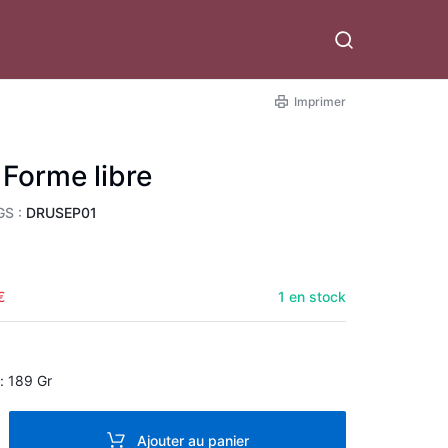
Imprimer
 Forme libre
GS :
DRUSEP01
€
1 en stock
 : 189 Gr
Ajouter au panier