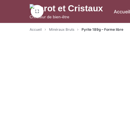
Aller
à/au
Accueil
Créateur de bien-être
contenu
Accueil
Minéraux Bruts
Pyrite 189g – Forme libre