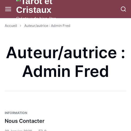
Aller
à/au
contenu
Créateur de bien-être
Accueil
Auteur/autrice :
Admin Fred
Auteur/autrice :
Admin Fred
INFORMATION
Nous Contacter