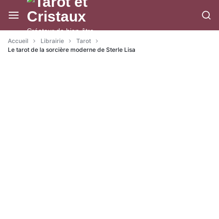
Aller
à/au
contenu
Créateur de bien-être
Accueil
Librairie
Tarot
Le tarot de la sorcière moderne de Sterle Lisa