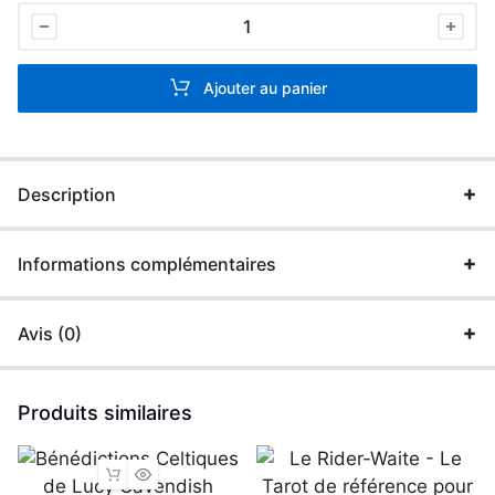
Le
tarot
de
Ajouter au panier
la
sorcière
moderne
de
Description
Sterle
Lisa
Informations complémentaires
quantité
Avis (0)
Produits similaires