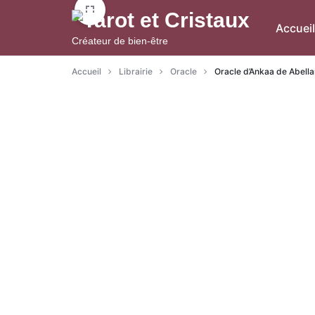
Aller
à/au
Accueil
Créateur de bien-être
contenu
Accueil
Librairie
Oracle
Oracle d’Ankaa de Abell