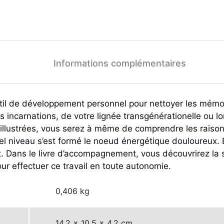
Abellan
Stéphanie
quantité
Informations complémentaires
util de développement personnel pour nettoyer les mémoi
os incarnations, de votre lignée transgénérationelle ou 
 illustrées, vous serez à même de comprendre les raison
uel niveau s’est formé le noeud énergétique douloureux.
. Dans le livre d’accompagnement, vous découvrirez la s
ur effectuer ce travail en toute autonomie.
0,406 kg
14,2 × 10,5 × 4,2 cm