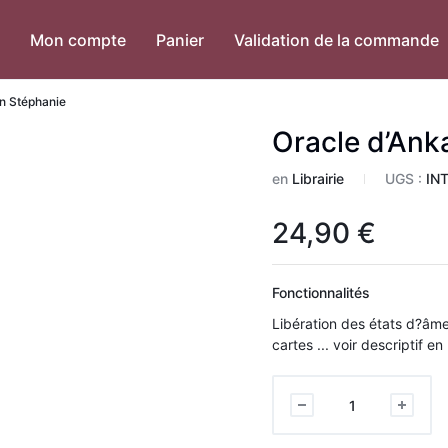
Mon compte
Panier
Validation de la commande
an Stéphanie
Oracle d’Ank
en
Librairie
UGS :
IN
24,90
€
Fonctionnalités
Libération des états d?âme
cartes ... voir descriptif 
Oracle
d'Ankaa
de