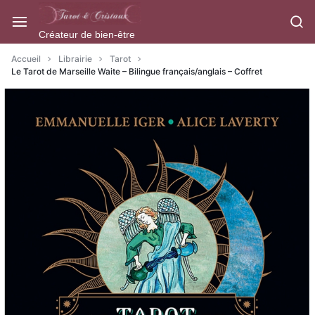
Aller
à/au
Créateur de bien-être
contenu
Accueil
Librairie
Tarot
Le Tarot de Marseille Waite – Bilingue français/anglais – Coffret