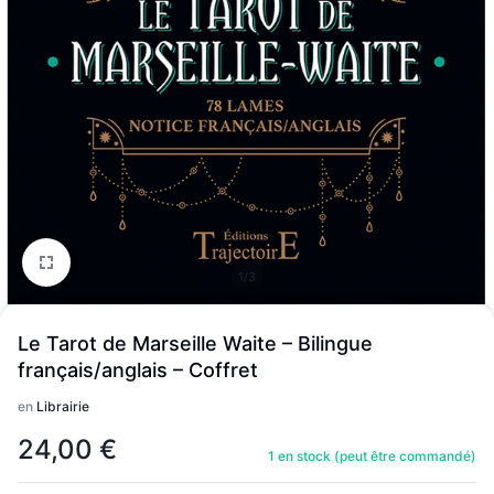
1/3
Le Tarot de Marseille Waite – Bilingue
français/anglais – Coffret
en
Librairie
24,00
€
1 en stock (peut être commandé)