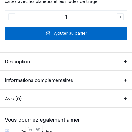
cartes avec les planètes et les modes de tirage.
Grand
livre
de
Ajouter au panier
l'oracle
Belline
quantité
Description
Informations complémentaires
Avis (0)
Vous pourriez également aimer