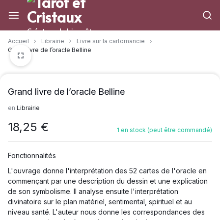
Aller
à/au
contenu
Créateur de bien-être
Accueil
Librairie
Livre sur la cartomancie
Grand livre de l’oracle Belline
Grand livre de l’oracle Belline
en
Librairie
18,25
€
1 en stock (peut être commandé)
Fonctionnalités
L'ouvrage donne l'interprétation des 52 cartes de l'oracle en
commençant par une description du dessin et une explication
de son symbolisme. Il analyse ensuite l'interprétation
divinatoire sur le plan matériel, sentimental, spirituel et au
niveau santé. L'auteur nous donne les correspondances des