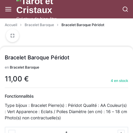
Aller
à/au
contenu
Créateur de bien-être
Accueil
Bracelet Baroque
Bracelet Baroque Péridot
Bracelet Baroque Péridot
en
Bracelet Baroque
11,00
€
4 en stock
Fonctionnalités
Type bijoux : Bracelet Pierre(s) : Péridot Qualité : AA Couleur(s)
: Vert Apparence : Eclats / Polies Diamètre (en cm) : 16 – 18 cm
Photo(s) non contractuelle(s)
Bracelet