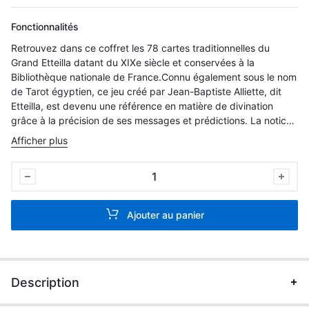
Fonctionnalités
Retrouvez dans ce coffret les 78 cartes traditionnelles du
Grand Etteilla datant du XIXe siècle et conservées à la
Bibliothèque nationale de France.Connu également sous le nom
de Tarot égyptien, ce jeu créé par Jean-Baptiste Alliette, dit
Etteilla, est devenu une référence en matière de divination
grâce à la précision de ses messages et prédictions. La notice
donne des clés d’interprétation de chaque carte et des
Afficher plus
méthodes de tirage.
Le
Grand
Etteilla
Ajouter au panier
-
Les
78
cartes
Description
traditionnelles
et