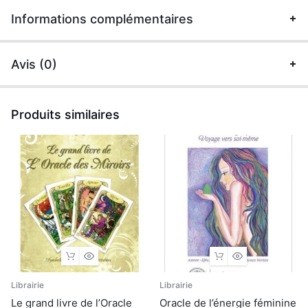
une
Informations complémentaires
notice
-
Avis (0)
Coffret
quantité
Produits similaires
Librairie
Librairie
Le grand livre de l’Oracle
Oracle de l’énergie féminine