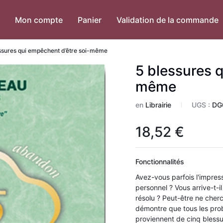
Mon compte
Panier
Validation de la commande
ssures qui empêchent d’être soi-même
5 blessures q
même
en
Librairie
UGS :
DG
18,52
€
Fonctionnalités
Avez-vous parfois l'impre
personnel ? Vous arrive-t-i
résolu ? Peut-être ne cher
démontre que tous les pro
proviennent de cinq blessure