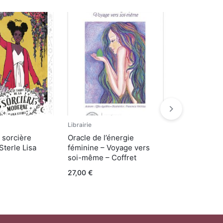
Librairie
Librairie
a sorcière
Oracle de l’énergie
L’Oracle de
terle Lisa
féminine – Voyage vers
livre + 45 c
soi-même – Coffret
26,00
€
27,00
€