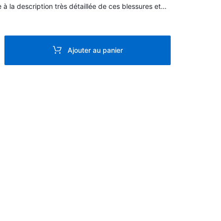
ce à la description très détaillée de ces blessures et
développés pour ne pas les voir, les sentir et
aître, vous arriverez à identifier la vraie cause d'un
e vie. Ces masques vous donneront également des
igreur ou grosseur des gens.
Ajouter au panier