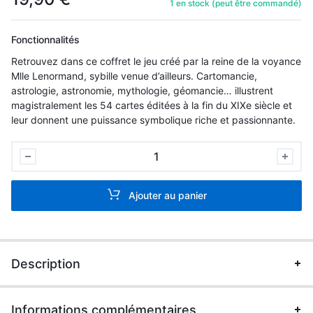
1 en stock (peut être commandé)
Fonctionnalités
Retrouvez dans ce coffret le jeu créé par la reine de la voyance
Mlle Lenormand, sybille venue d’ailleurs. Cartomancie,
astrologie, astronomie, mythologie, géomancie… illustrent
magistralement les 54 cartes éditées à la fin du XIXe siècle et
leur donnent une puissance symbolique riche et passionnante.
Le
Grand
Jeu
Ajouter au panier
de
Mlle
Lenormand
-
Description
Les
54
cartes
Informations complémentaires