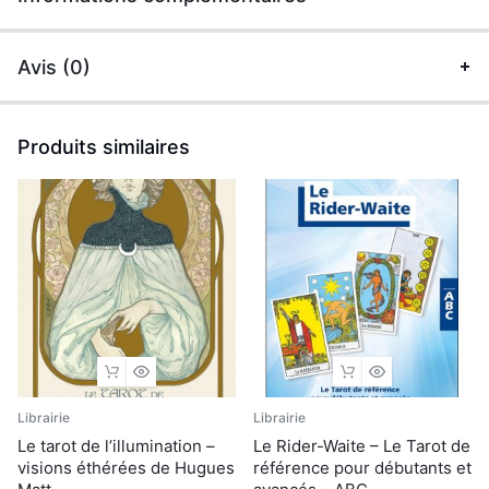
traditionnelles
et
Avis (0)
1
notice
-
Produits similaires
Coffret
quantité
Librairie
Librairie
Le tarot de l’illumination –
Le Rider-Waite – Le Tarot de
visions éthérées de Hugues
référence pour débutants et