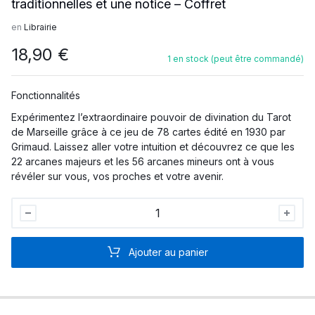
traditionnelles et une notice – Coffret
en
Librairie
18,90
€
1 en stock (peut être commandé)
Fonctionnalités
Expérimentez l’extraordinaire pouvoir de divination du Tarot
de Marseille grâce à ce jeu de 78 cartes édité en 1930 par
Grimaud. Laissez aller votre intuition et découvrez ce que les
22 arcanes majeurs et les 56 arcanes mineurs ont à vous
révéler sur vous, vos proches et votre avenir.
Le
Tarot
de
Ajouter au panier
Marseille
-
Les
78