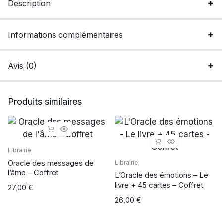
Description
cartes
traditionnelles
Informations complémentaires
et
une
notice
Avis (0)
-
Coffret
quantité
Produits similaires
Librairie
Oracle des messages de
Librairie
l’âme – Coffret
L’Oracle des émotions – Le
livre + 45 cartes – Coffret
27,00
€
26,00
€